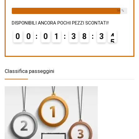
Already Sold:
15
Available:
16
94 %
DISPONIBILI ANCORA POCHI PEZZI SCONTATI!
0
0
0
1
3
8
3
3
Classifica passeggini