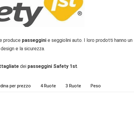
he produce
passeggini
e seggiolini auto. I loro prodotti hanno un
design e la sicurezza.
ttagliate
dei
passeggini Safety 1st
.
dina per prezzo
4 Ruote
3 Ruote
Peso