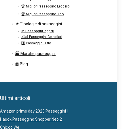
🏆 Miglior Passeggino Leggero
🏆 Miglior Passeggino Trio
📌 Tipologie di passeggini
⚖️ Passeggini leggeri
👶👶 Passeggini Gemellari
3️⃣ Passeggini Trio
🏭 Marche passeggini
📰 Blog
Ultimi articoli
Amazon prime day 2023 Passeggini !
Hauck Passeggino Shopper Neo 2
Chicco We