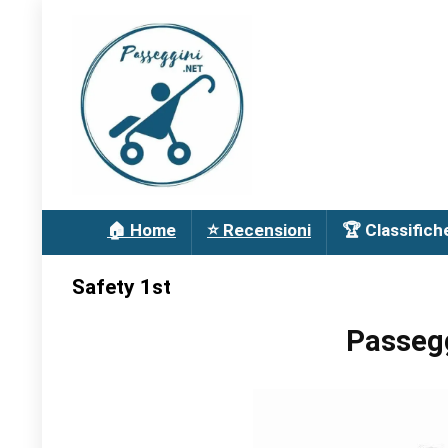
🏠 Home
⭐ Recensioni
🏆 Classifich
Safety 1st
Passegg