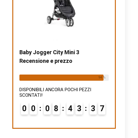
Baby Jogger City Mini 3
Recensione e prezzo
Already Sold:
15
Available:
16
94 %
DISPONIBILI ANCORA POCHI PEZZI
SCONTATI!
0
0
0
8
4
3
3
6
7