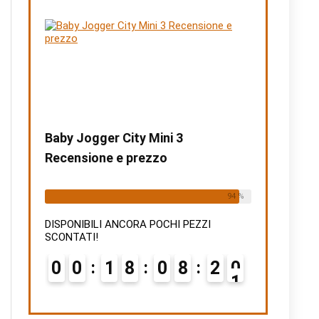
Baby Jogger City Mini 3
Recensione e prezzo
Already Sold:
15
Available:
16
94 %
DISPONIBILI ANCORA POCHI PEZZI
SCONTATI!
0
0
1
8
0
8
1
9
0
2