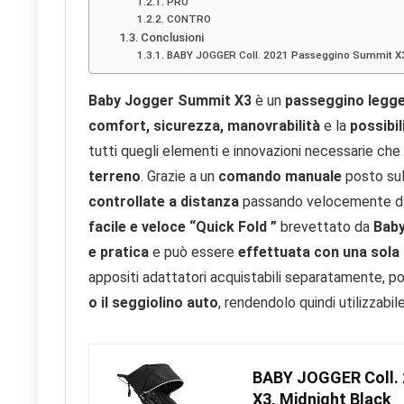
PRO
CONTRO
Conclusioni
BABY JOGGER Coll. 2021 Passeggino Summit X3
Baby Jogger Summit X3
è un
passeggino legger
comfort, sicurezza, manovrabilità
e la
possibil
tutti quegli elementi e innovazioni necessarie ch
terreno
. Grazie a un
comando manuale
posto su
controllate a distanza
passando velocemente d
facile e veloce “Quick Fold ”
brevettato da
Bab
e pratica
e può essere
effettuata con una sol
appositi adattatori acquistabili separatamente,
o il seggiolino auto
, rendendolo quindi utilizzabil
BABY JOGGER Coll.
X3, Midnight Black