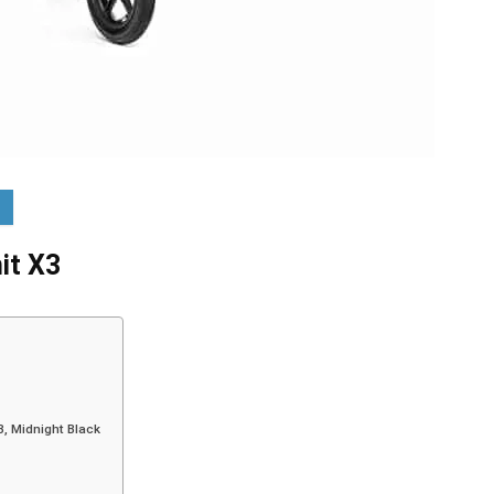
it X3
, Midnight Black