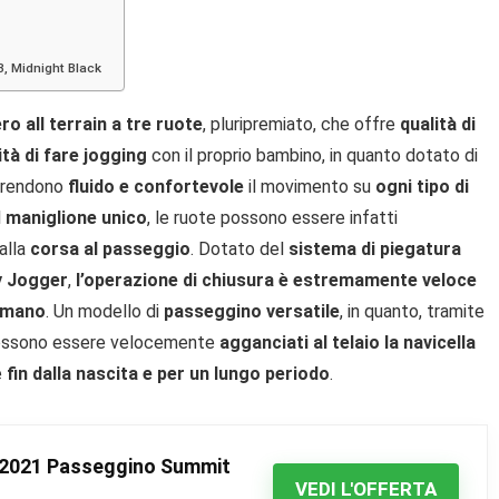
, Midnight Black
o all terrain a tre ruote
, pluripremiato, che offre
qualità di
ità di fare jogging
con il proprio bambino, in quanto dotato di
e rendono
fluido e confortevole
il movimento su
ogni tipo di
l
maniglione unico
, le ruote possono essere infatti
alla
corsa al passeggio
. Dotato del
sistema di piegatura
y Jogger
,
l’operazione di chiusura è estremamente veloce
a mano
. Un modello di
passeggino versatile
, in quanto, tramite
 possono essere velocemente
agganciati al telaio la navicella
e
fin dalla nascita e per un lungo periodo
.
 2021 Passeggino Summit
VEDI L'OFFERTA