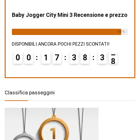
Baby Jogger City Mini 3 Recensione e prezzo
Already Sold:
15
Available:
16
94 %
DISPONIBILI ANCORA POCHI PEZZI SCONTATI!
0
0
1
7
3
8
3
6
7
Classifica passeggini