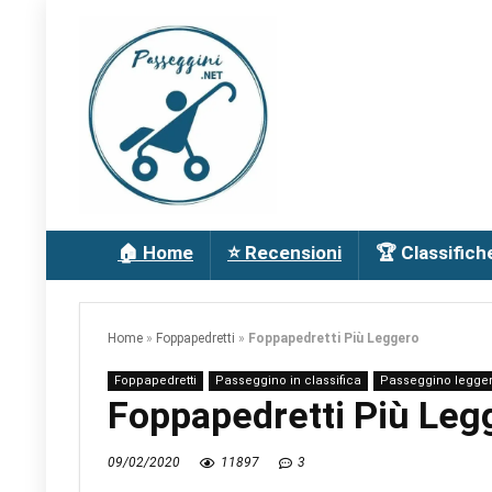
🏠 Home
⭐ Recensioni
🏆 Classifich
Home
»
Foppapedretti
»
Foppapedretti Più Leggero
Foppapedretti
Passeggino in classifica
Passeggino legge
Foppapedretti Più Leg
09/02/2020
11897
3