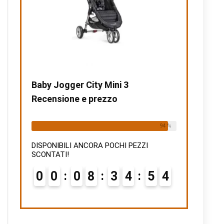
Baby Jogger City Mini 3
Recensione e prezzo
Already Sold:
15
Available:
16
94 %
DISPONIBILI ANCORA POCHI PEZZI
SCONTATI!
0
0
0
8
3
4
5
3