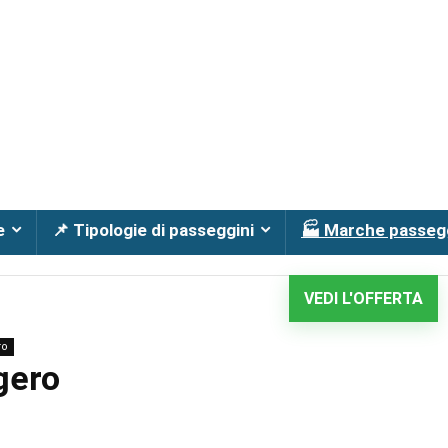
e
📌 Tipologie di passeggini
🏭 Marche passeg
VEDI L'OFFERTA
ro
gero