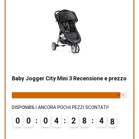
Baby Jogger City Mini 3 Recensione e prezzo
Already Sold:
15
Available:
16
94 %
DISPONIBILI ANCORA POCHI PEZZI SCONTATI!
0
0
0
4
2
8
4
6
7