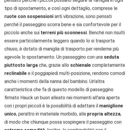
pensato perché i piccoli possano seguire la famiglia in ogni
tipo di spostamento, e così ogni dettaglio, comprese le
ruote con sospensioni
anti vibrazione, sono pensati
perché il passeggino scorra bene e sia confortevole per il
piccolo anche sui
terreni più sconnessi
. Benché non risulti
essere particolarmente leggero quando lo si trasporta
chiuso, è dotato di maniglia di trasporto per renderne più
agevole lo spostamento. Un passeggino con una
seduta
piuttosto larga
che, grazie allo
schienale
completamente
reclinabile
e il poggiapiedi multi-posizione, rendono comodi
anche i momenti della nanna del bambino. Un’altra
caratteristica che fa di questo modello di passeggino
firmato Hauck un buon alleato nei momenti all’aria aperta
con i propri piccoli è la possibilità di adattare il
maniglione
unico
, peraltro in materiale morbido, alla
propria altezza
,
di modo che chiunque possa sospingere il passeggino con