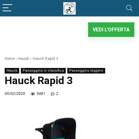
VEDI L'OFFERTA
Home
»
Hauck
»
Hauck Rapid 3
Hauck
Passeggino in classifica
Passeggino leggero
Hauck Rapid 3
09/02/2020
9481
2