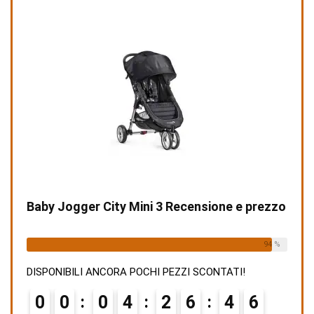
Baby Jogger City Mini 3 Recensione e prezzo
Already Sold:
15
Available:
16
94 %
DISPONIBILI ANCORA POCHI PEZZI SCONTATI!
0
0
0
4
2
6
4
5