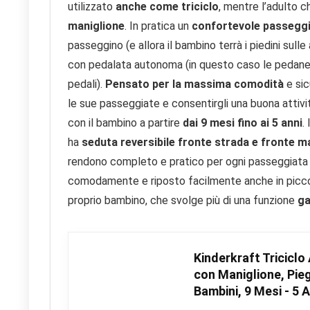
utilizzato
anche come triciclo
, mentre l’adulto 
maniglione
. In pratica un
confortevole passegg
passeggino (e allora il bambino terrà i piedini sul
con pedalata autonoma (in questo caso le pedane 
pedali).
Pensato per la massima comodità
e sic
le sue passeggiate e consentirgli una buona attivi
con il bambino a partire
dai 9 mesi fino ai 5 anni
. 
ha
seduta reversibile fronte strada e fronte
rendono completo e pratico per ogni passeggiata 
comodamente e riposto facilmente anche in picco
proprio bambino, che svolge più di una funzione
ga
Kinderkraft Triciclo
con Maniglione, Pie
Bambini, 9 Mesi - 5 A