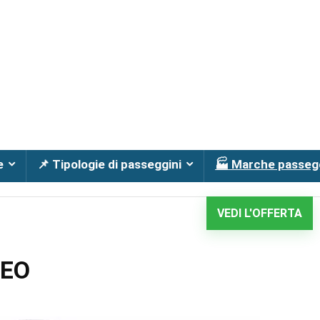
e
📌 Tipologie di passeggini
🏭 Marche passeg
VEDI L'OFFERTA
VEO