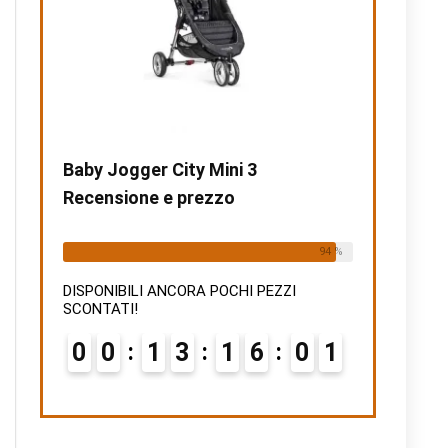
Baby Jogger City Mini 3
Recensione e prezzo
Already Sold:
15
Available:
16
94 %
DISPONIBILI ANCORA POCHI PEZZI
SCONTATI!
0
0
1
3
1
6
0
0