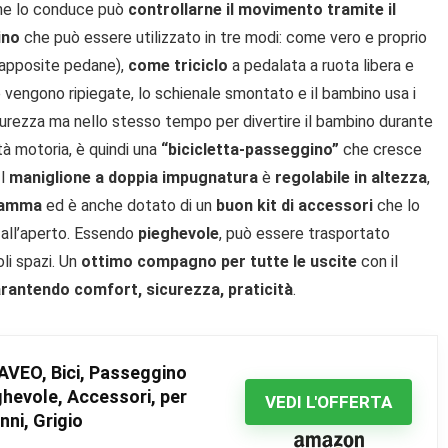
che lo conduce può
controllarne il movimento tramite il
ino
che può essere utilizzato in tre modi: come vero e proprio
le apposite pedane),
come triciclo
a pedalata a ruota libera e
vengono ripiegate, lo schienale smontato e il bambino usa i
urezza ma nello stesso tempo per divertire il bambino durante
tà motoria, è quindi una
“bicicletta-passeggino”
che cresce
Il
maniglione a doppia impugnatura
è
regolabile in altezza
,
 mamma
ed è anche dotato di un
buon kit di accessori
che lo
all’aperto. Essendo
pieghevole
, può essere trasportato
li spazi. Un
ottimo compagno per tutte le uscite
con il
rantendo comfort, sicurezza, praticità
.
 AVEO, Bici, Passeggino
ghevole, Accessori, per
VEDI L'OFFERTA
nni, Grigio