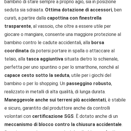
bambino di stare sempre a proprio agio, sia in posizione
seduta sia sdraiata.
Ottima dotazione di accessori
, ben
curati, a partire dalla
capottina con finestrella
trasparente
, al vassoio, che oltre a essere utile per
giocare o mangiare, consente una maggiore protezione al
bambino contro le cadute accidentali, alla
borsa
coordinata
da potersi portare in spalla o attaccare al
telaio, alla
tasca aggiuntiva
situata dietro lo schienale,
perfetta per uno spuntino o per lo smarthone, nonché al
capace cesto sotto la seduta
, utile per i giochi del
bambino o per lo shopping. Un
passeggino robusto
,
realizzato in metalli di alta qualità, di lunga durata.
Maneggevole anche sui terreni più accidentati
, è stabile
e sicuro, garantito dal produttore anche da controlli
volontari con
certificazione SGS
. È dotato anche di un
meccanismo di blocco contro la chiusura accidentale
.