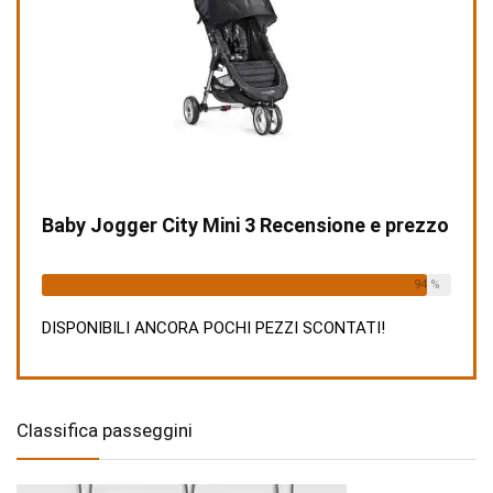
Baby Jogger City Mini 3 Recensione e prezzo
Already Sold:
15
Available:
16
94 %
DISPONIBILI ANCORA POCHI PEZZI SCONTATI!
Classifica passeggini